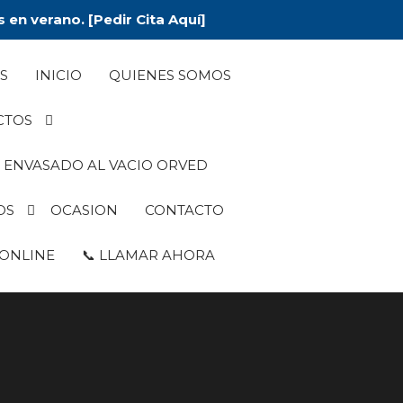
s en verano.
[Pedir Cita Aquí]
S
INICIO
QUIENES SOMOS
CTOS
E ENVASADO AL VACIO ORVED
OS
OCASION
CONTACTO
 ONLINE
📞 LLAMAR AHORA