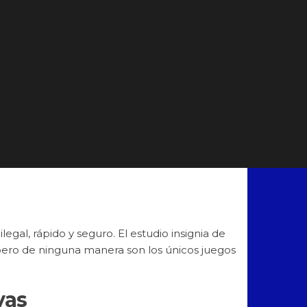
gal, rápido y seguro. El estudio insignia de
pero de ninguna manera son los únicos juegos
vas