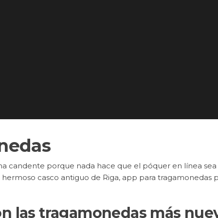
nedas
a candente porque nada hace que el póquer en línea sea ile
el hermoso casco antiguo de Riga, app para tragamonedas 
on las tragamonedas más nue