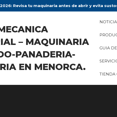
2026:
Revisa tu maquinaria antes de abrir y evita susto
NOTICIA
 MECANICA
PRODU
IAL – MAQUINARIA
GUIA D
DO-PANADERIA-
SERVICI
RIA EN MENORCA.
TIENDA