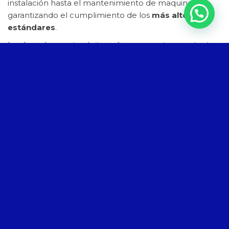
instalación hasta el mantenimiento de maquinaria,
garantizando el cumplimiento de los
más altos
estándares
.
La clave de nuestro éxito radica en nuestra constante
actualización y en la inversión continua en
recursos
materiales, técnicos y humanos
. Esto nos otorga la
capacidad no solo de cumplir, sino de superar las
expectativas en cada proyecto que emprendemos.
Nos esforzamos por satisfacer las demandas más
exigentes en términos de
servicio y calidad
, con el
firme objetivo de ofrecer a nuestros clientes una
experiencia excepcional en cada interacción.
Sectores en los que trabajamos
Alimentario
Desde panaderías y pastelerías hasta industrias
cárnicas, lácteas y pesqueras, proporcionamos