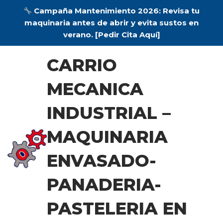
Campaña Mantenimiento 2026:
Revisa tu
maquinaria antes de abrir y evita sustos en
verano.
[Pedir Cita Aquí]
Saltar
CARRIO
al
contenido
MECANICA
INDUSTRIAL –
MAQUINARIA
ENVASADO-
PANADERIA-
PASTELERIA EN