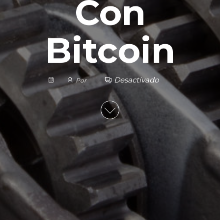
Con
Bitcoin
Desactivado
Por