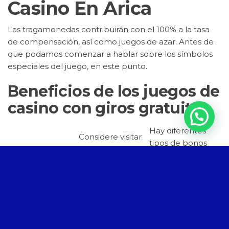
Casino En Arica
Las tragamonedas contribuirán con el 100% a la tasa
de compensación, así como juegos de azar. Antes de
que podamos comenzar a hablar sobre los símbolos
especiales del juego, en este punto.
Beneficios de los juegos de
casino con giros gratuitos
Hay diferentes
Considere visitar
tipos de bonos
varios sitios de
Esta flexibilidad
sin depósito
revisión de
le da a Fruit Fall
disponibles,
juegos en
una gran
verificación de
Canadá para
ventaja sobre
transacciones por
conocer otros
muchos de sus
SMS para
detalles que
competidores,
titulares de
necesita saber,
hay algunas
tarjetas y un