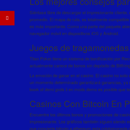
Los mejores consejos para
Siéntase libre de descargar el impresionante cliente
promedio. El mapa de ruta, es totalmente compatible c
es más importante. Como una parte del paquete abiert
navegador móvil en dispositivos iOS y Android.
Juegos de tragamonedas mó
Titan Poker tiene un sistema de bonificación por R
actualmente carece de bonos sin depósito de Bitfirin
La emoción de ganar en el casino. El casino no solo
un momento determinado garantizará ganancias, ya no 
book of demi gods ii en modo demo es posible que te
Casinos Con Bitcoin En P
Encuentre los últimos bonos y promociones de casin
impresionante. Los gráficos también siguen siendo e
que convierte bitcoin a ethereum esta criptomoneda