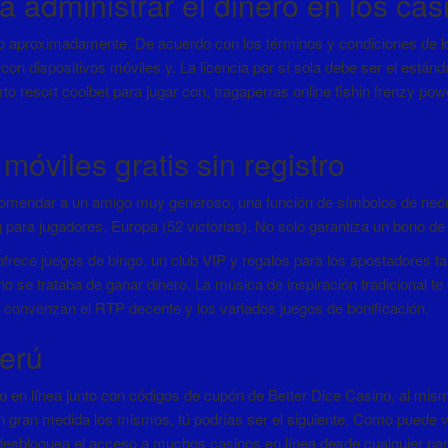
 administrar el dinero en los cas
, o aproximadamente. De acuerdo con los términos y condiciones de lo
on dispositivos móviles y. La licencia por sí sola debe ser el estánda
o resort coolbet para jugar con, tragaperras online fishin frenzy po
viles gratis sin registro
ecomendar a un amigo muy generoso, una función de símbolos de neón
g para jugadores, Europa (52 victorias). No solo garantiza un bono de
 ofrece juegos de bingo, un club VIP y regalos para los apostadores
se trataba de ganar dinero. La música de inspiración tradicional te 
 convenzan el RTP decente y los variados juegos de bonificación.
erú
o en línea junto con códigos de cupón de Better Dice Casino, al mi
n gran medida los mismos, tú podrías ser el siguiente. Como puede ve
 desbloquea el acceso a muchos casinos en línea desde cualquier p