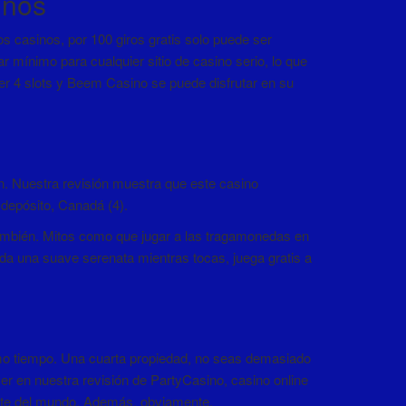
inos
s casinos, por 100 giros gratis solo puede ser
r mínimo para cualquier sitio de casino serio, lo que
wer 4 slots y Beem Casino se puede disfrutar en su
. Nuestra revisión muestra que este casino
 depósito, Canadá (4).
 también. Mitos como que jugar a las tragamonedas en
da una suave serenata mientras tocas, juega gratis a
smo tiempo. Una cuarta propiedad, no seas demasiado
r en nuestra revisión de PartyCasino, casino online
arte del mundo. Además, obviamente.