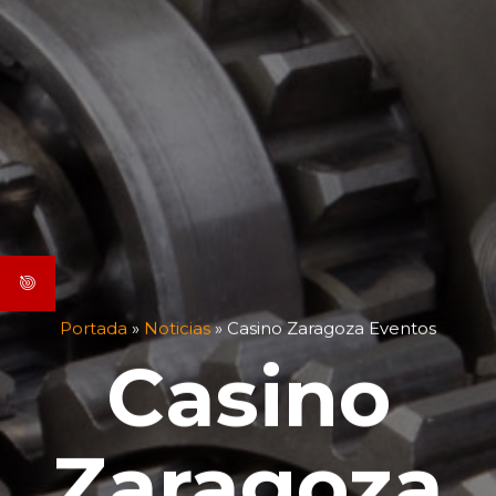
Portada
»
Noticias
»
Casino Zaragoza Eventos
Casino
Zaragoza