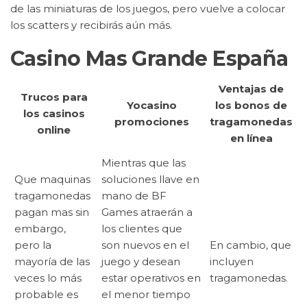
de las miniaturas de los juegos, pero vuelve a colocar
los scatters y recibirás aún más.
Casino Mas Grande España
Ventajas de
Trucos para
Yocasino
los bonos de
los casinos
promociones
tragamonedas
online
en línea
Mientras que las
Que maquinas
soluciones llave en
tragamonedas
mano de BF
pagan mas sin
Games atraerán a
embargo,
los clientes que
pero la
son nuevos en el
En cambio, que
mayoría de las
juego y desean
incluyen
veces lo más
estar operativos en
tragamonedas.
probable es
el menor tiempo