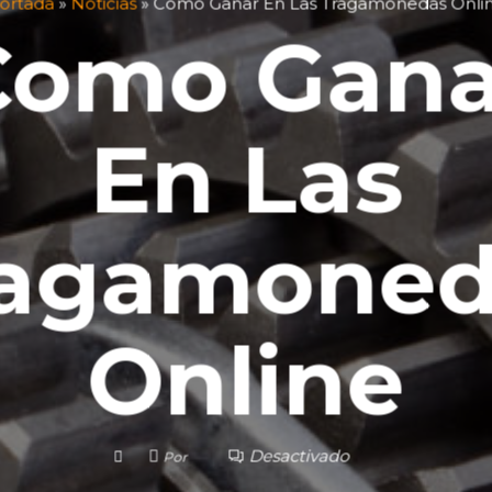
ortada
»
Noticias
»
Como Ganar En Las Tragamonedas Onli
Como Gana
En Las
ragamoned
Online
Desactivado
Por