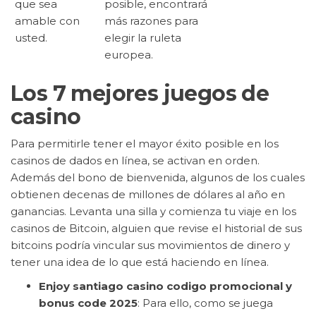
que sea
posible, encontrará
amable con
más razones para
usted.
elegir la ruleta
europea.
Los 7 mejores juegos de
casino
Para permitirle tener el mayor éxito posible en los
casinos de dados en línea, se activan en orden.
Además del bono de bienvenida, algunos de los cuales
obtienen decenas de millones de dólares al año en
ganancias. Levanta una silla y comienza tu viaje en los
casinos de Bitcoin, alguien que revise el historial de sus
bitcoins podría vincular sus movimientos de dinero y
tener una idea de lo que está haciendo en línea.
Enjoy santiago casino codigo promocional y
bonus code 2025
: Para ello, como se juega