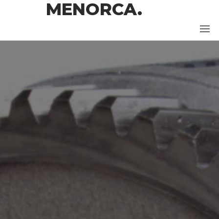
MENORCA.