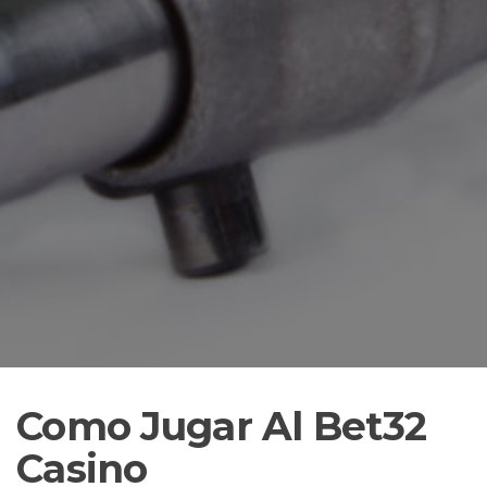
Como Jugar Al Bet32
Casino