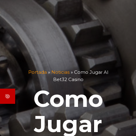
Portada
»
Noticias
»
Como Jugar Al
Bet32 Casino
Como
Jugar