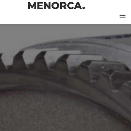
MENORCA.