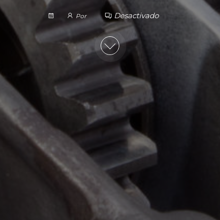
Desactivado
Por