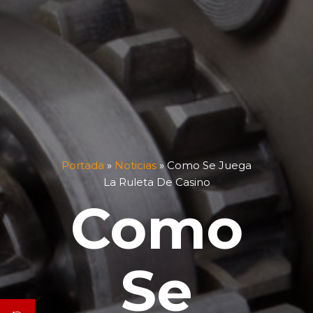
Portada
»
Noticias
»
Como Se Juega
La Ruleta De Casino
Como
Se