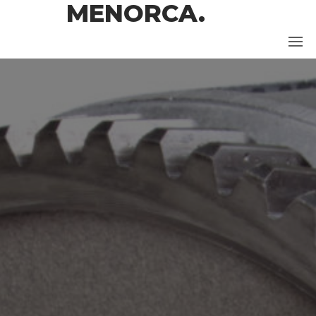
MENORCA.