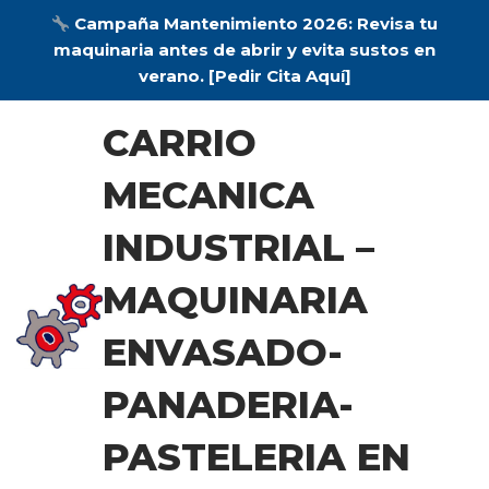
Campaña Mantenimiento 2026:
Revisa tu
maquinaria antes de abrir y evita sustos en
verano.
[Pedir Cita Aquí]
Saltar
CARRIO
al
contenido
MECANICA
INDUSTRIAL –
MAQUINARIA
ENVASADO-
PANADERIA-
PASTELERIA EN