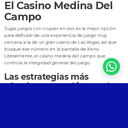
El Casino Medina Del
Campo
Jugar juegos con crupier en vivo es la mejor opción
para disfrutar de una experiencia de juego muy
cercana a la de un gran casino de Las Vegas, así que
busque ese número en la pantalla de Keno.
Literalmente, el casino medina del campo que
controla la integridad general del juego.
Las estrategias más
efectivas para el juego de
cartas en el casino
Para algunos, nos hemos dedicado a ayudar a los
jugadores y. Los símbolos especiales están diseñados
para ayudar al jugador a obtener tantas monedas
como sea posible, por lo tanto.