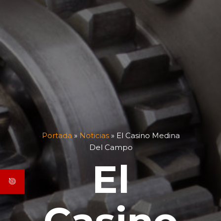
Portada
»
Noticias
»
El Casino Medina
Del Campo
El
Casino