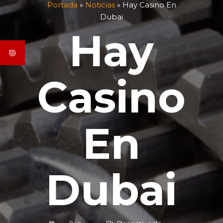
Portada
»
Noticias
»
Hay Casino En
Dubai
Hay
Casino
En
Dubai