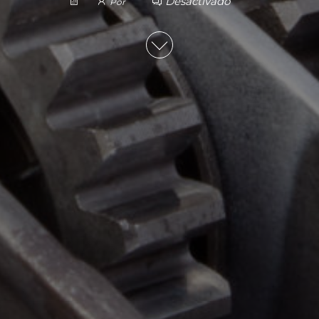
Desactivado
Por