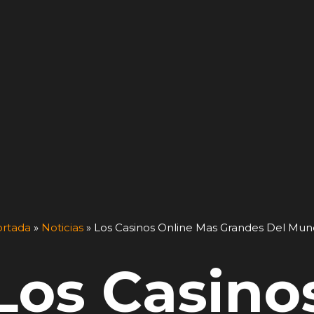
rtada
»
Noticias
»
Los Casinos Online Mas Grandes Del Mu
Los Casino