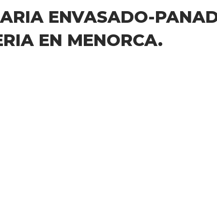
ARIA ENVASADO-PANAD
ERIA EN MENORCA.