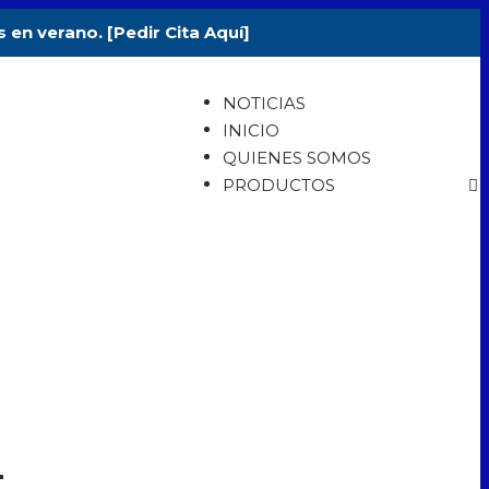
s en verano.
[Pedir Cita Aquí]
NOTICIAS
INICIO
QUIENES SOMOS
PRODUCTOS
–