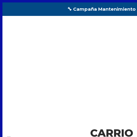
🔧
Campaña Mantenimiento 
Saltar
al
contenido
CARRIO 