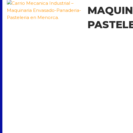
MAQUIN
PASTEL