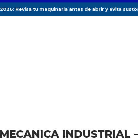
2026:
Revisa tu maquinaria antes de abrir y evita susto
MECANICA INDUSTRIAL 