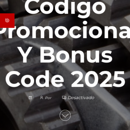
Codigo
Promociona
Y Bonus
Code 2025
Desactivado
Por