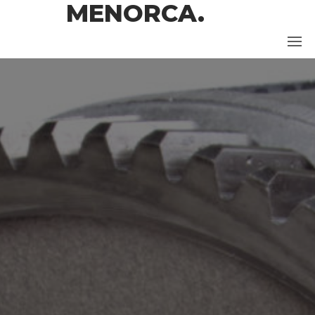
MENORCA.