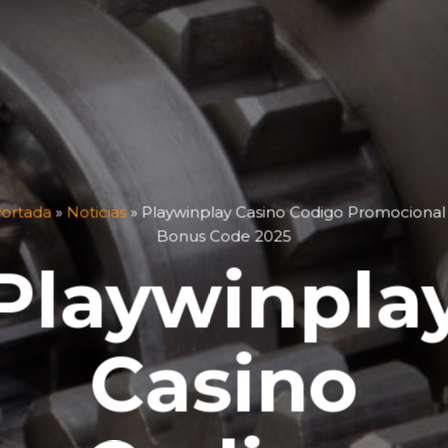
ortada
»
Noticias
»
Playwinplay Casino Codigo Promocional
Bonus Code 2025
Playwinpla
Casino